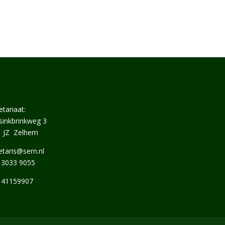
retariaat
etariaat:
inkbrinkweg 3
1 JZ Zelhem
etaris@sern.nl
 3033 9055
 41159907