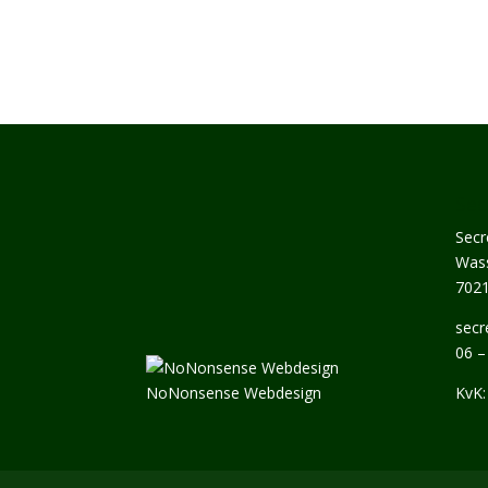
Sec
Secr
Wass
702
secr
06 –
NoNonsense Webdesign
KvK: